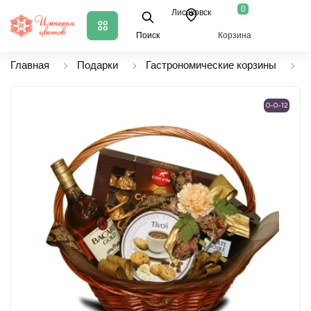
0
Лисаковск
Поиск
Корзина
Главная
Подарки
Гастрономические корзины
К
0-0-12