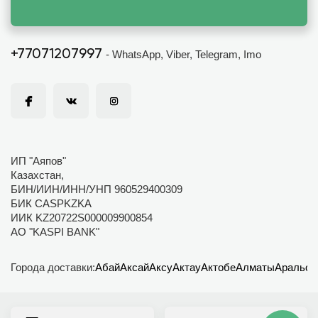
+77071207997
- WhatsApp, Viber, Telegram, Imo
ИП "Аяпов"
Казахстан,
БИН/ИИН/ИНН/УНП 960529400309
БИК CASPKZKA
ИИК KZ20722S000009900854
АО "KASPI BANK"
Города доставки:
Абай
Аксай
Аксу
Актау
Актобе
Алматы
Аральск