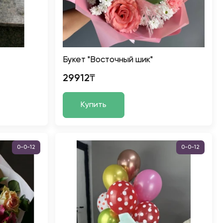
Букет "Восточный шик"
29912₸
Купить
0-0-12
0-0-12