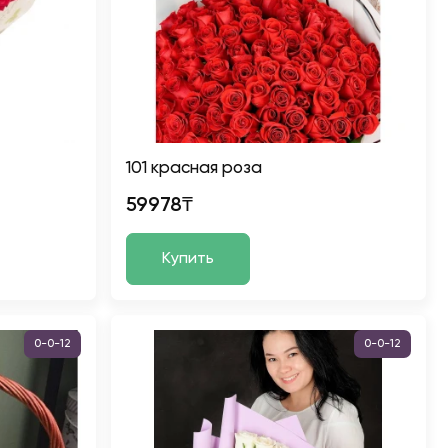
101 красная роза
59978₸
Купить
0-0-12
0-0-12