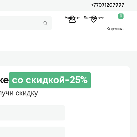
+77071207997
0
Аккаунт
Лисаковск
Корзина
ке
со скидкой
-25%
лучи скидку