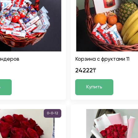
индеров
Корзина с фруктами 11
24222₸
ь
Купить
0-0-12