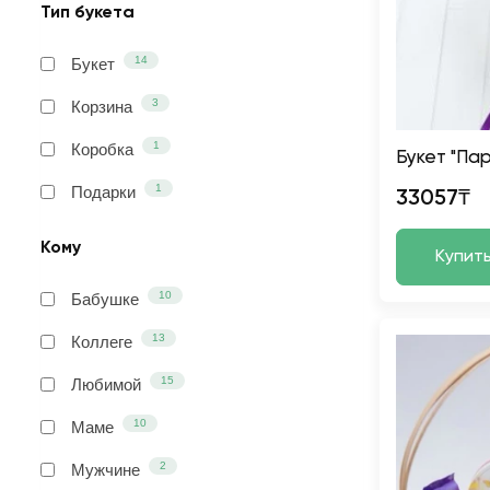
Тип букета
14
Букет
3
Корзина
1
Коробка
Букет "Па
1
Подарки
33057₸
Кому
Купит
10
Бабушке
13
Коллеге
15
Любимой
10
Маме
2
Мужчине