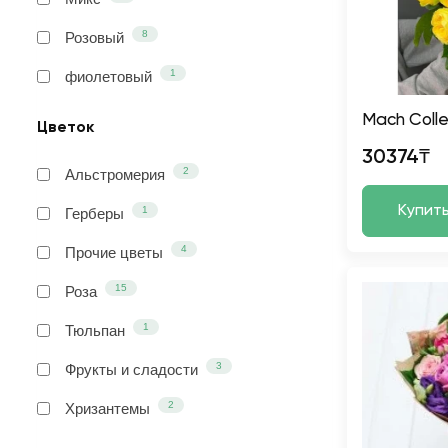
8
Розовый
1
фиолетовый
Mach Colle
Цветок
30374₸
2
Альстромерия
Купит
1
Герберы
4
Прочие цветы
15
Роза
1
Тюльпан
3
Фрукты и сладости
2
Хризантемы