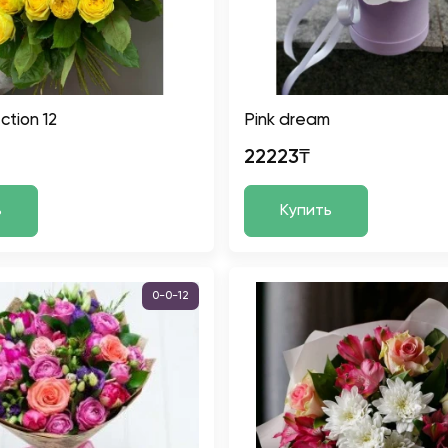
ction 12
Pink dream
22223₸
ь
Купить
0-0-12