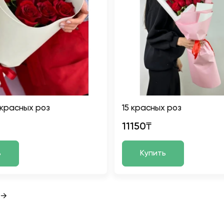
1 красных роз
15 красных роз
11150₸
ь
Купить
→