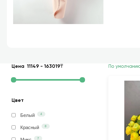
Цена
11149
-
163019
₸
По умолчани
Цвет
4
Белый
8
Красный
7
Микс