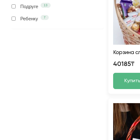
13
Подруге
7
Ребенку
Корзина с
40185₸
Купит