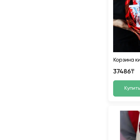
Корзина к
37486₸
Купит