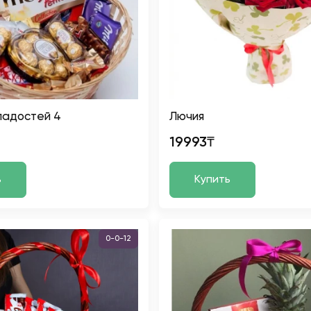
ладостей 4
Лючия
19993₸
ь
Купить
0-0-12