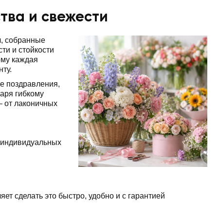
ства и свежести
я
, собранные
ти и стойкости
ому каждая
нту.
ые поздравления,
аря гибкому
— от лаконичных
 индивидуальных
ет сделать это быстро, удобно и с гарантией