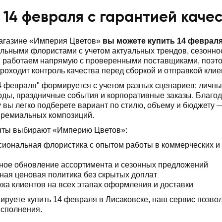
 14 февраля с гарантией каче
магазине «Империя Цветов»
вы можете купить 14 феврал
ьными флористами с учетом актуальных трендов, сезоннос
ы работаем напрямую с проверенными поставщиками, поэт
роходит контроль качества перед сборкой и отправкой клие
4 февраля" формируется с учетом разных сценариев: личн
ды, праздничные события и корпоративные заказы. Благод
 вы легко подберете вариант по стилю, объему и бюджету 
премиальных композиций.
нты выбирают «Империю Цветов»:
иональная флористика с опытом работы в коммерческих и
ное обновление ассортимента и сезонных предложений
ная ценовая политика без скрытых доплат
ка клиентов на всех этапах оформления и доставки
ируете купить 14 февраля в Лисаковске, наш сервис позволя
исполнения.