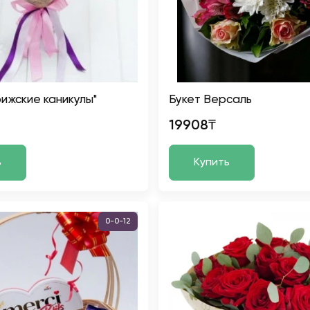
рижские каникулы"
Букет Версаль
19908₸
ь
Купить
0-0-12