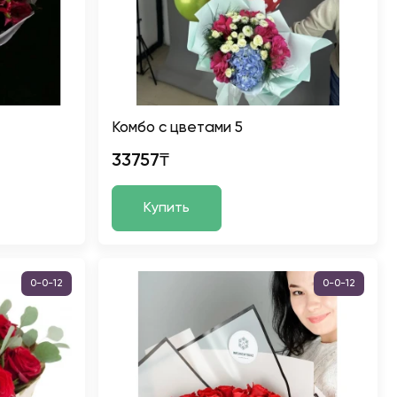
Комбо с цветами 5
33757₸
Купить
0-0-12
0-0-12