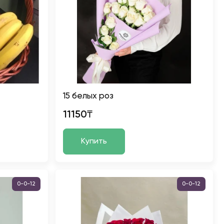
15 белых роз
11150₸
Купить
0-0-12
0-0-12