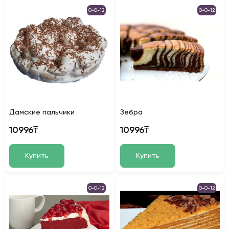
0-0-12
0-0-12
Дамские пальчики
Зебра
10996₸
10996₸
Купить
Купить
0-0-12
0-0-12