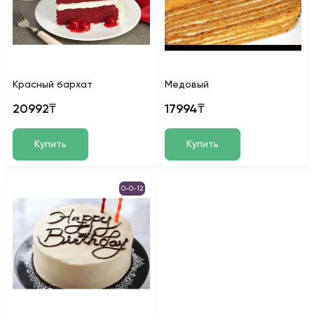
Красный бархат
Медовый
20992₸
17994₸
Купить
Купить
0-0-12