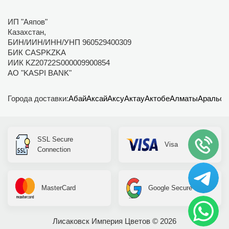
ИП "Аяпов"
Казахстан,
БИН/ИИН/ИНН/УНП 960529400309
БИК CASPKZKA
ИИК KZ20722S000009900854
АО "KASPI BANK"
Города доставки:
Абай
Аксай
Аксу
Актау
Актобе
Алматы
Аральск
SSL Secure
Visa
Connection
MasterCard
Google Secure
Лисаковск Империя Цветов © 2026