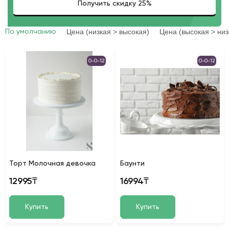
Цена (низкая > высокая)
Цена (высокая > низ
По умолчанию
0-0-12
0-0-12
Торт Молочная девочка
Баунти
12995₸
16994₸
Купить
Купить