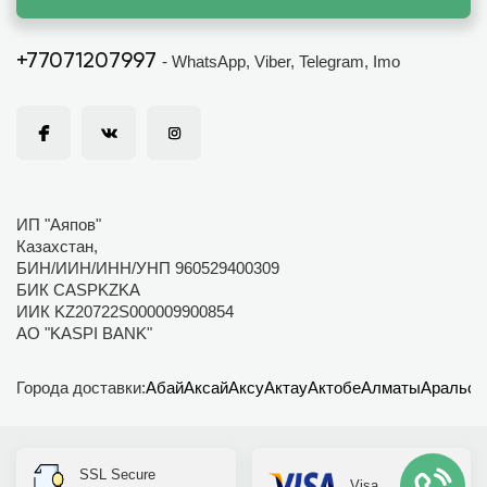
+77071207997
- WhatsApp, Viber, Telegram, Imo
ИП "Аяпов"
Казахстан,
БИН/ИИН/ИНН/УНП 960529400309
БИК CASPKZKA
ИИК KZ20722S000009900854
АО "KASPI BANK"
Города доставки:
Абай
Аксай
Аксу
Актау
Актобе
Алматы
Аральск
SSL Secure
Visa