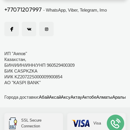
+77071207997
- WhatsApp, Viber, Telegram, Imo
ИП "Аяпов"
Казахстан,
БИН/ИИН/ИНН/УНП 960529400309
БИК CASPKZKA
ИИК KZ20722S000009900854
АО "KASPI BANK"
Города доставки:
Абай
Аксай
Аксу
Актау
Актобе
Алматы
Аральск
SSL Secure
Visa
Connection