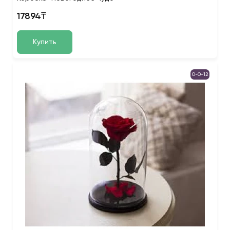
17894₸
Купить
0-0-12